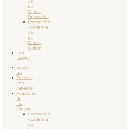
de
las
Diosas
Presencial
Formación
Academia
de
las
Diosas
Online
MI
LIBRO
Sobre
mi
Eventos
con
caballos
Academia
de
las
Diosas
Formación
Academia
de