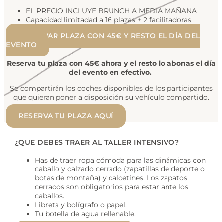
EL PRECIO INCLUYE BRUNCH A MEDIA MAÑANA
Capacidad limitadad a 16 plazas + 2 facilitadoras
RESERVAR PLAZA CON 45€ Y RESTO EL DÍA DEL
EVENTO
Reserva tu plaza con 45€ ahora y el resto lo abonas el día
del evento en efectivo.
Se compartirán los coches disponibles de los participantes
que quieran poner a disposición su vehículo compartido.
RESERVA TU PLAZA AQUÍ
¿QUE DEBES TRAER AL TALLER INTENSIVO?
Has de traer ropa cómoda para las dinámicas con
caballo y calzado cerrado (zapatillas de deporte o
botas de montaña) y calcetines. Los zapatos
cerrados son obligatorios para estar ante los
caballos.
Libreta y bolígrafo o papel.
Tu botella de agua rellenable.