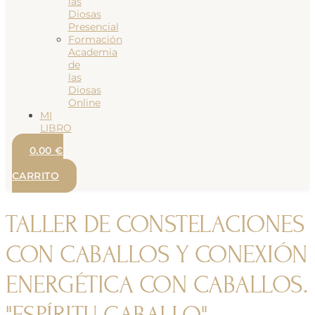
las
Diosas
Presencial
Formación
Academia
de
las
Diosas
Online
MI
LIBRO
0.00
€
0
CARRITO
TALLER DE CONSTELACIONES
CON CABALLOS Y CONEXIÓN
ENERGÉTICA CON CABALLOS.
"ESPÍRITU CABALLO"