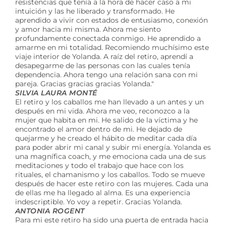
resistencias que tenía a la hora de hacer caso a mi
intuición y las he liberado y transformado. He
aprendido a vivir con estados de entusiasmo, conexión
y amor hacia mi misma. Ahora me siento
profundamente conectada conmigo. He aprendido a
amarme en mi totalidad. Recomiendo muchísimo este
viaje interior de Yolanda. A raíz del retiro, aprendí a
desapegarme de las personas con las cuales tenía
dependencia. Ahora tengo una relación sana con mi
pareja. Gracias gracias gracias Yolanda."
SILVIA LAURA MONTÉ
El retiro y los caballos me han llevado a un antes y un
después en mi vida. Ahora me veo, reconozco a la
mujer que habita en mi. He salido de la víctima y he
encontrado el amor dentro de mi. He dejado de
quejarme y he creado el hábito de meditar cada día
para poder abrir mi canal y subir mi energía. Yolanda es
una magnífica coach, y me emociona cada una de sus
meditaciones y todo el trabajo que hace con los
rituales, el chamanismo y los caballos. Todo se mueve
después de hacer este retiro con las mujeres. Cada una
de ellas me ha llegado al alma. Es una experiencia
indescriptible. Yo voy a repetir. Gracias Yolanda.
ANTONIA ROGENT
Para mi este retiro ha sido una puerta de entrada hacia