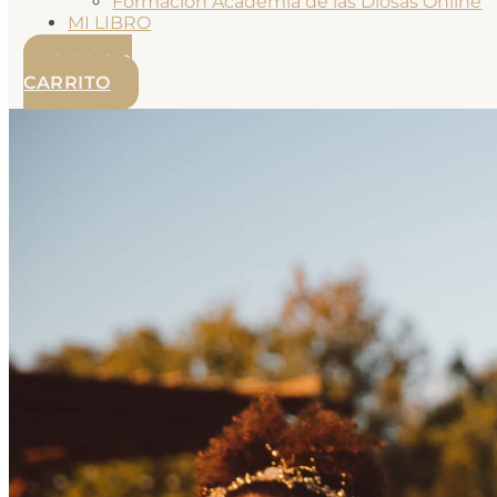
Formación Academia de las Diosas Online
MI LIBRO
0.00
€
0
CARRITO