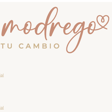
al
al