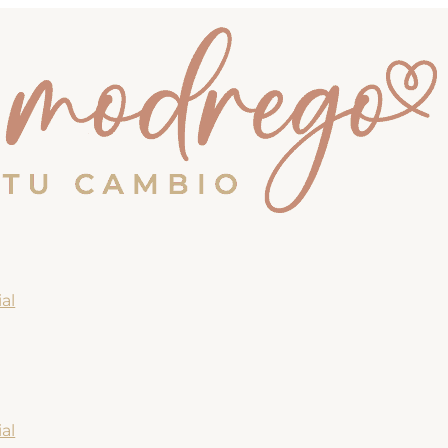
al
al