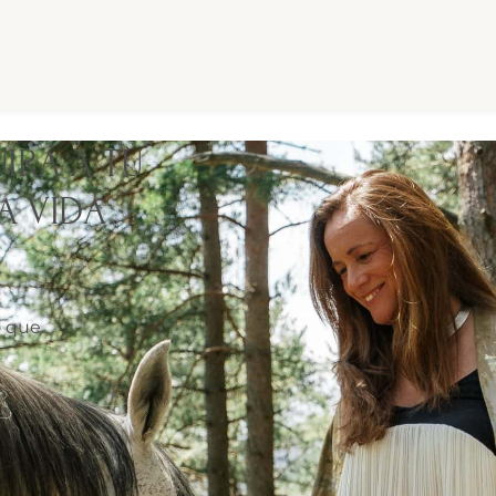
UIRÁ A TU
A VIDA
o que