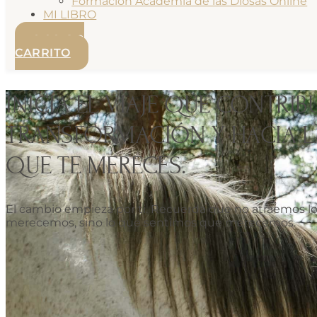
Formación Academia de las Diosas Online
MI LIBRO
0.00
€
0
CARRITO
INICIA EL VIAJE QUE CONTRIB
TRANSFORMACIÓN Y HACIA L
QUE TE MERECES.
El cambio empieza por ti. Recuerda que no atraemos l
merecemos, sino lo que sentimos que merecemos.