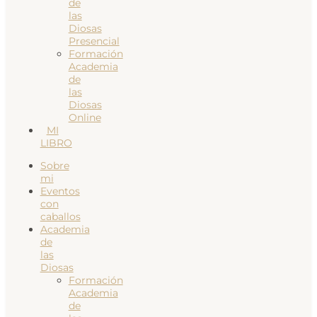
de
las
Diosas
Presencial
Formación
Academia
de
las
Diosas
Online
MI
LIBRO
Sobre
mi
Eventos
con
caballos
Academia
de
las
Diosas
Formación
Academia
de