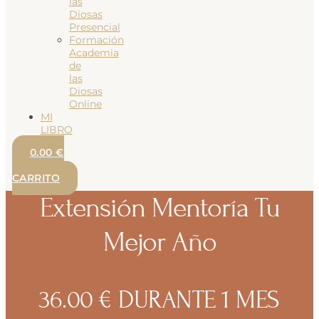
las
Diosas
Presencial
Formación
Academia
de
las
Diosas
Online
MI
LIBRO
0.00
€
0
CARRITO
Extensión Mentoría Tu
Mejor Año
36.00
€
DURANTE 1 MES