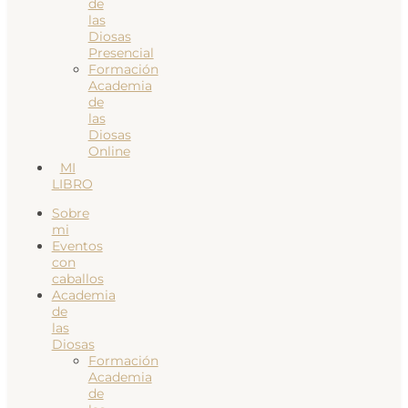
de
las
Diosas
Presencial
Formación
Academia
de
las
Diosas
Online
MI
LIBRO
Sobre
mi
Eventos
con
caballos
Academia
de
las
Diosas
Formación
Academia
de