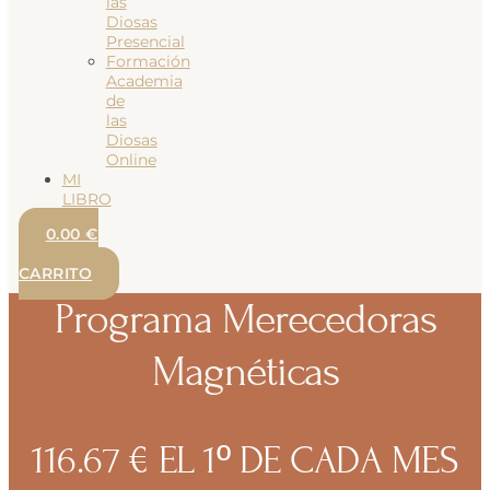
las
Diosas
Presencial
Formación
Academia
de
las
Diosas
Online
MI
LIBRO
0.00
€
0
CARRITO
Programa Merecedoras
Magnéticas
116.67
€
EL 1º DE CADA MES