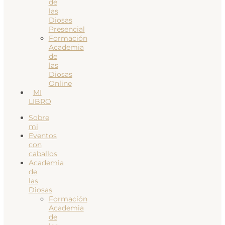
de
las
Diosas
Presencial
Formación
Academia
de
las
Diosas
Online
MI
LIBRO
Sobre
mi
Eventos
con
caballos
Academia
de
las
Diosas
Formación
Academia
de