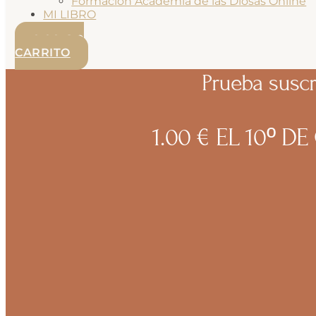
Formación Academia de las Diosas Online
MI LIBRO
0.00
€
0
CARRITO
Prueba suscr
1.00
€
EL 10º D