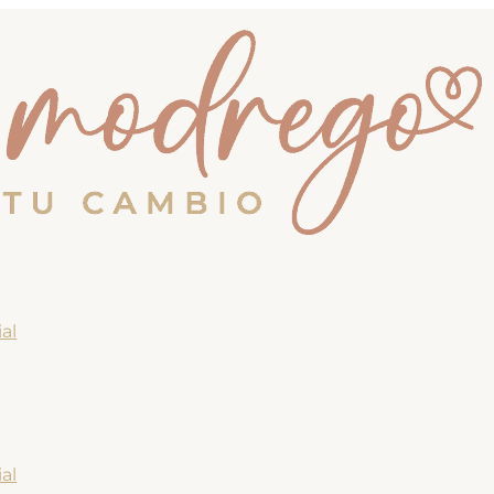
al
al