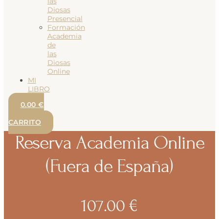
las
Diosas
Presencial
Formación
Academia
de
las
Diosas
Online
MI
LIBRO
0.00
€
0
CARRITO
Reserva Academia Online
(Fuera de España)
107.00
€