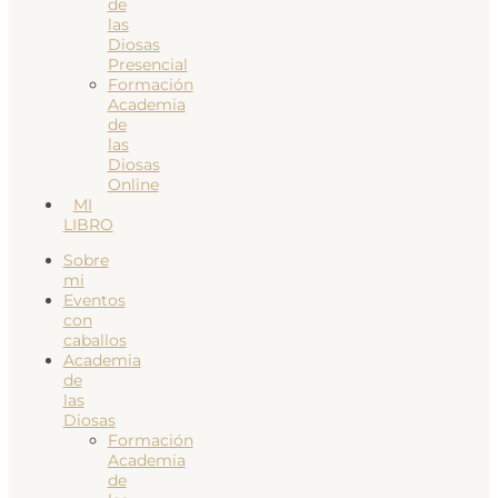
de
las
Diosas
Presencial
Formación
Academia
de
las
Diosas
Online
MI
LIBRO
Sobre
mi
Eventos
con
caballos
Academia
de
las
Diosas
Formación
Academia
de