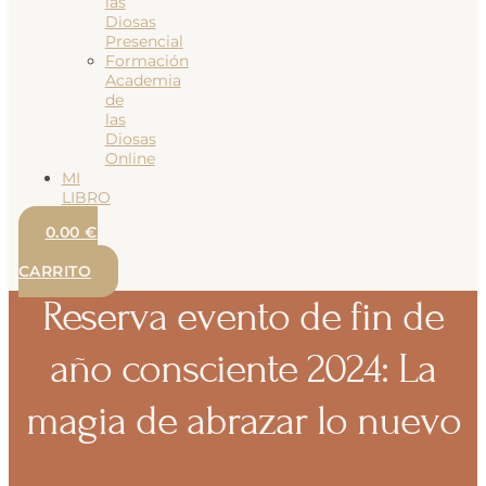
las
Diosas
Presencial
Formación
Academia
de
las
Diosas
Online
MI
LIBRO
0.00
€
0
CARRITO
Reserva evento de fin de
año consciente 2024: La
magia de abrazar lo nuevo