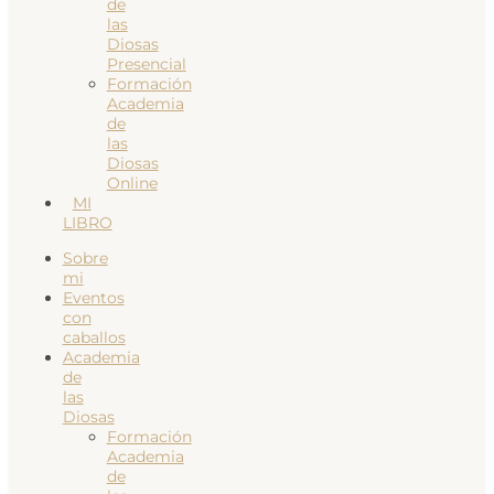
de
las
Diosas
Presencial
Formación
Academia
de
las
Diosas
Online
MI
LIBRO
Sobre
mi
Eventos
con
caballos
Academia
de
las
Diosas
Formación
Academia
de