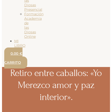
las
Diosas
Presencial
Formación
Academia
de
las
Diosas
Online
MI
LIBRO
0.00
€
0
CARRITO
Retiro entre caballos: «Yo
Merezco amor y paz
interior».