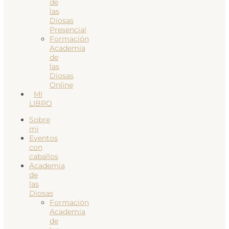
de
las
Diosas
Presencial
Formación
Academia
de
las
Diosas
Online
MI
LIBRO
Sobre
mi
Eventos
con
caballos
Academia
de
las
Diosas
Formación
Academia
de